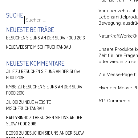
Vor über zehn Jahr
SUCHE
Lebensmittelproduk
Suchen
Bewegung, ausdrü
nach:
NEUESTE BEITRÄGE
NaturKraftWerke® i
BESUCHEN SIE UNS AN DER SLOW FOOD 2016
NEUE WEBSITE MISCHFRUCHTANBAU
Unsere Produkte k
Zeit für Ihre Frag
oder wieder zu se
NEUESTE KOMMENTARE
JILIF
ZU
BESUCHEN SIE UNS AN DER SLOW
Zur Messe-Page hi
FOOD 2016
KM88
ZU
BESUCHEN SIE UNS AN DER SLOW
Flyer der Messe P
FOOD 2016
614 Comments
JILIQQ1
ZU
NEUE WEBSITE
MISCHFRUCHTANBAU
HAPPYBINGO
ZU
BESUCHEN SIE UNS AN DER
SLOW FOOD 2016
BE999
ZU
BESUCHEN SIE UNS AN DER SLOW